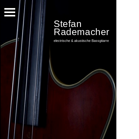
Stefan
Home
Rademacher
Biografie
electrische & akustische Bassgitarre
Diskografie
Projekte
Media
Fotogalerie
Unterricht
Equipment
Impressum